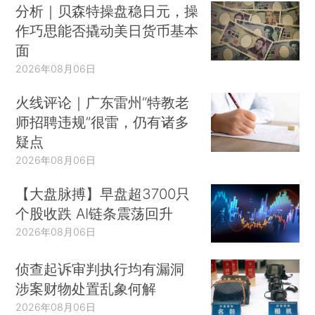
分析｜贝森特操盘稳日元，操
作巧思能否撬动美日货币基本
面
2026年08月06日
火线评论｜广东雷州“特教老
师招聘违规”很雷，仍有诸多
疑点
2026年08月06日
【大盘脉搏】早盘超3700只
个股收跌 AI链条震荡回升
2026年08月06日
侦查起诉审判执行均有漏洞
涉案财物处置乱象何解
2026年08月06日