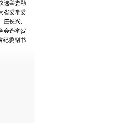
议选举娄勤
为省委常委
、庄长兴、
全会选举贺
省纪委副书