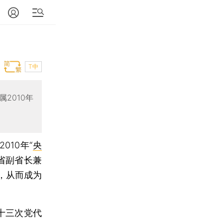
T中
2010年
2010年“
央
省副省长兼
，从而成为
十三次党代