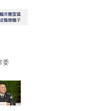
辑：陈宝成
首席赞赏官
：陈华懿子
虚位以待
常委