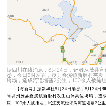
据四川在线消息，6月24日，记者从茂县宣
悉，今日6时左右，茂县叠溪镇新磨村突发
垮塌，造成河道堵塞2公里，100余人被掩
【财新网】
据新华社6月24日消息，6月24日
阿坝州茂县叠溪镇新磨村发生山体高位垮塌，造成
房、100余人被掩埋，岷江支流松坪沟河道堵塞2公