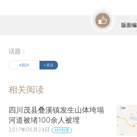
版面编
话题：
#四川
+关注
相关阅读
四川茂县叠溪镇发生山体垮塌
河道被堵100余人被埋
2017年06月24日
APP打开