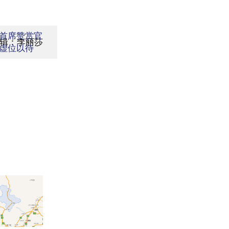
首席赞赏官
辑：李丽莎
虚位以待