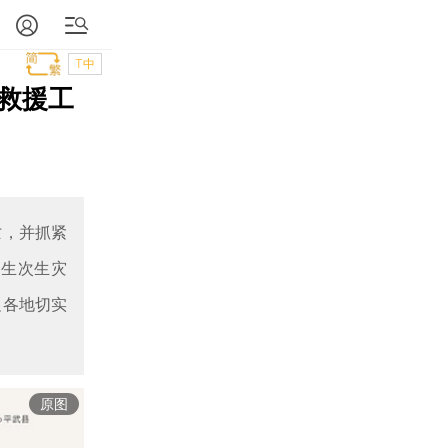
T中
救援工
亡，并抓紧
发生次生灾
促各地切实
原图