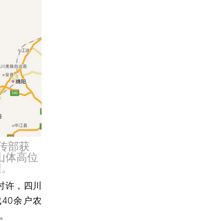
传部获
山体高位
埋。
6时许，四川
40余户农
里。