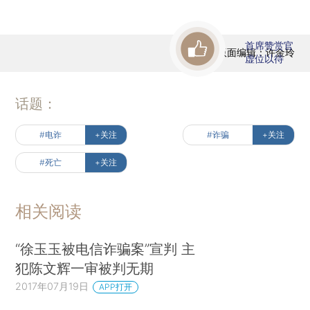
首席赞赏官
版面编辑：许金玲
虚位以待
话题：
#电诈
+关注
#诈骗
+关注
#死亡
+关注
相关阅读
“徐玉玉被电信诈骗案”宣判 主
犯陈文辉一审被判无期
2017年07月19日
APP打开