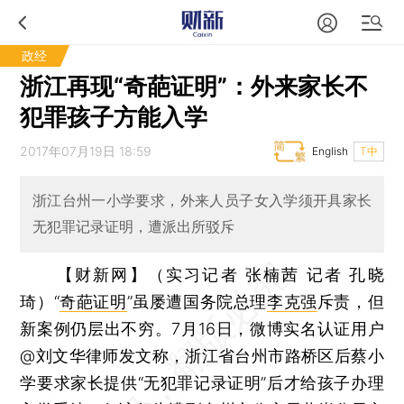
政经
浙江再现“奇葩证明”：外来家长不
犯罪孩子方能入学
2017年07月19日 18:59
English
T中
浙江台州一小学要求，外来人员子女入学须开具家长
无犯罪记录证明，遭派出所驳斥
【财新网】（实习记者 张楠茜 记者 孔晓
琦）
“
奇葩证明
”虽屡遭国务院总理
李克强
斥责，但
新案例仍层出不穷。7月16日，微博实名认证用户
@刘文华律师发文称，浙江省台州市路桥区后蔡小
学要求家长提供“无犯罪记录证明”后才给孩子办理