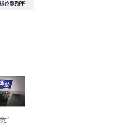
辑：张翔宇
虚位以待
意”