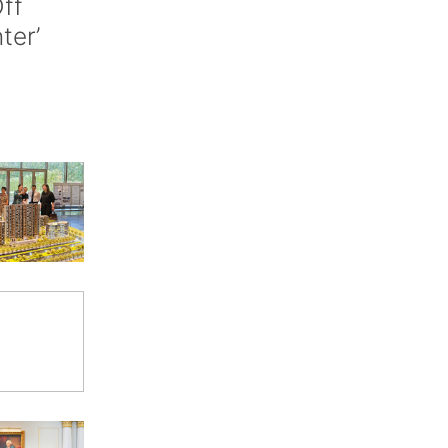
ff
nter’