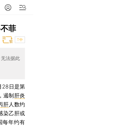
格不菲
T中
，无法据此
月28日是第
，遏制
肝炎
丙肝
人数约
，感染乙肝或
国每年约有