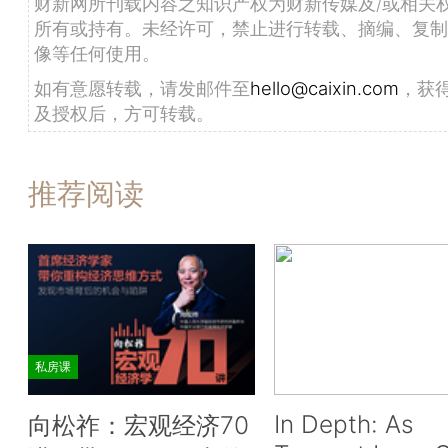
财新网所刊载内容之知识产权为财新传媒及/或相关
所有或持有。未经许可，禁止进行转载、摘编、复制
像等任何使用。
如有意愿转载，请发邮件至
hello@caixin.com
，获
及授权后，方可转载。
推荐阅读
私房课
In Depth: As
向松祚：宏观经济70