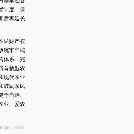
村基本经营
置制度。保
期后再延长
农民财产权
饭碗牢牢端
营体系，完
培育新型农
和现代农业
和鼓励农民
健全自治、
农业、爱农
版面编辑：许金玲