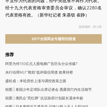
不宜作为代表的问题，经中央批准不再作为代表。
经十九大代表资格审查委员会审议，确认2280名
代表资格有效。（新华社记者 朱基钗 崔静）
版面编辑：财小新
2017全国两会专题特别报道
推荐
阿里为何150亿元入股电梯广告巨头分众传媒?
央行动用MLF“救助”低评级信用债 效果待察
盛松成：本轮房价上涨与调控政策之困
组图 | 泰国少年足球队出席记者会 透露洞穴内生活细节
组图 | 俄民众“亮红牌” 抗议政府计划延长退休年龄
组图 | 日本暴雨后又遇高温 已致14死上千人入院治疗