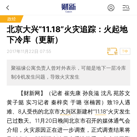
政经
北京大兴“11.18”火灾追踪：火起地
下冷库（更新）
2017年11月22日 07:55
T中
聚福缘公寓负责人曾对外表示，可能是地下一层冷库
制冷机发生问题，导致火灾发生
【财新网】（记者 崔先康 孙良滋 沈凡 苑苏文
黄子懿 实习记者 秦梓奕 于璐 张楠茜）
致19人遇
难、8人受伤的北京市
大兴
区新建村“
11.18
”火灾发生
已过数天。11月20日晚间北京市召开的媒体通气会
介绍，火灾原因正在进一步调查，正式调查结果将