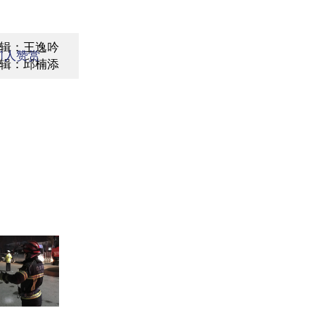
辑：王逸吟
1
人赞赏
辑：邱楠添