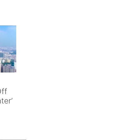
ff
nter’