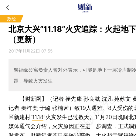
政经
北京大兴“11.18”火灾追踪：火起地
（更新）
2017年11月22日 07:55
聚福缘公寓负责人曾对外表示，可能是地下一层冷库制
题，导致火灾发生
【财新网】（记者 崔先康 孙良滋 沈凡 苑苏文 
记者 秦梓奕 于璐 张楠茜）
致19人遇难、8人受伤的
区新建村“
11.18
”火灾发生已过数天。11月20日晚间
媒体通气会介绍，火灾原因正在进一步调查，正式调
时发布。财新记者连日来采访获悉，大火起于聚福缘