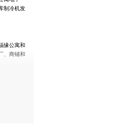
库制冷机发
福缘公寓和
厂、商铺和