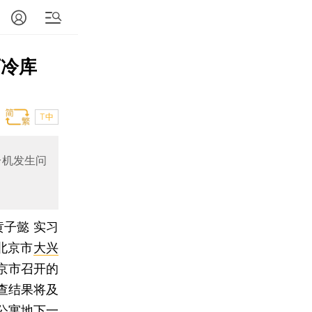
下冷库
T中
冷机发生问
黄子懿 实习
北京市
大兴
北京市召开的
查结果将及
公寓地下一