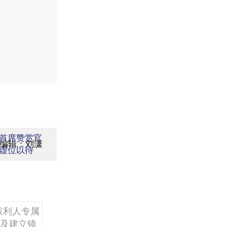
首席赞赏官
编辑：刘潇
虚位以待
权利人专属
及建立镜