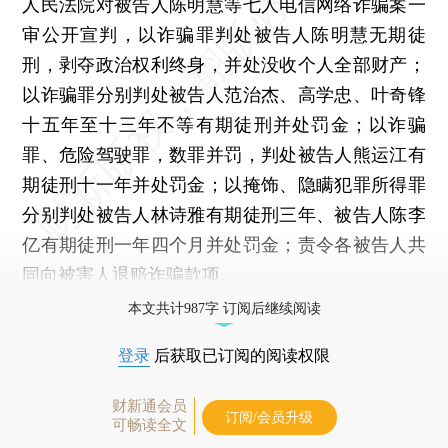
人民法院对被告人陈明慧等七人电信网络诈骗案一
审公开宣判，以诈骗罪判处被告人陈明慧无期徒
刑，剥夺政治权利终身，并处没收个人全部财产；
以诈骗罪分别判处被告人范治杰、高学忠、叶奇锋
十五年至十三年不等有期徒刑并处罚金；以诈骗
罪、危险驾驶罪，数罪并罚，判处被告人熊运江有
期徒刑十一年并处罚金；以掩饰、隐瞒犯罪所得罪
分别判处被告人林诗雅有期徒刑三年、被告人陈李
亿有期徒刑一年四个月并处罚金；责令各被告人共
同向被害人退赔诈骗款项。
本文共计987字 订阅后继续阅读
登录
后获取已订阅的阅读权限
财新通会员
订阅/会员升级
可畅读全文