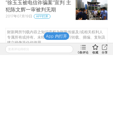
“徐玉玉被电信诈骗案”宣判 主
犯陈文辉一审被判无期
2017年07月19日
APP打开
财新网所刊载内容之知识产权为财新传媒及/或相关权利人
App 内打开
专属所有或持有。未经许可，禁止进行转载、摘编、复制及
建立镜像等任何使用。
发表评论得积分
如有意愿转载，请发邮件至
hello@caixin.com
，获得书面
0
条评论
收藏
分享
确认及授权后，方可转载。
免费订阅财新网主编精选版电邮
订阅
推荐阅读