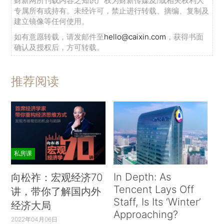
财新网所刊载内容之知识产权为财新传媒及/或相关权利人
专属所有或持有。未经许可，禁止进行转载、摘编、复制及
建立镜像等任何使用。
如有意愿转载，请发邮件至
hello@caixin.com
，获得书面
确认及授权后，方可转载。
推荐阅读
私房课
In Depth: As
向松祚：宏观经济70
Tencent Lays Off
讲，带你了解国内外
Staff, Is Its ‘Winter’
经济大局
Approaching?
2022年04月06日