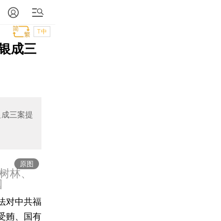
T中
银成三
银成三案提
原图
树林、
国
法对中共福
受贿、国有