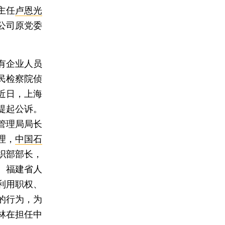
主任
卢恩光
公司原党委
有企业人员
民检察院侦
近日，上海
提起公诉。
管理局局长
理，
中国石
织部部长，
、福建省人
利用职权、
的行为，为
林在担任中