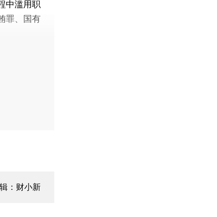
程中滥用职
贿罪、国有
辑：财小新