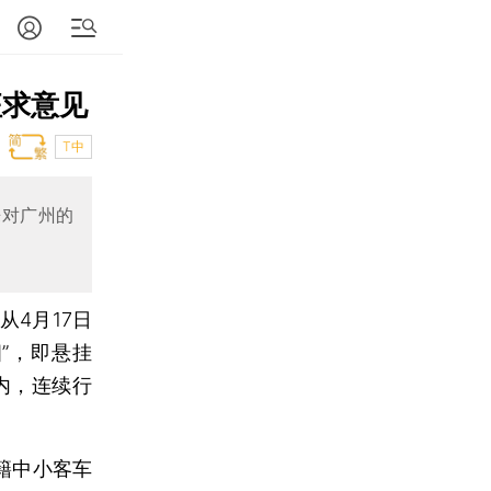
征求意见
T中
来对广州的
”从4月17日
”，即悬挂
内，连续行
。
籍中小客车