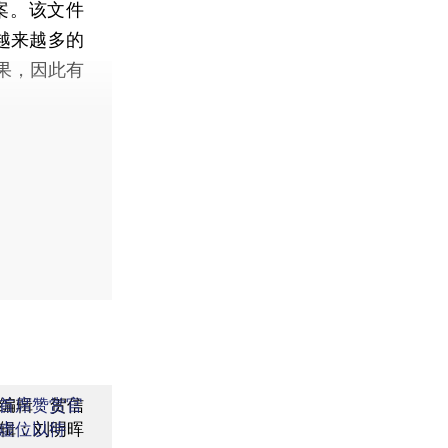
案。该文件
，越来越多的
果，因此有
编辑：贺信
首席赞赏官
辑：刘明晖
虚位以待