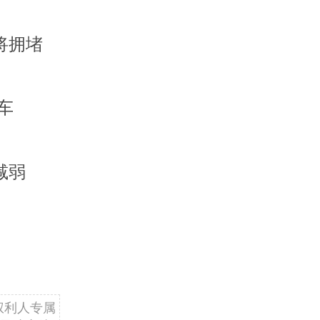
将拥堵
车
减弱
权利人专属