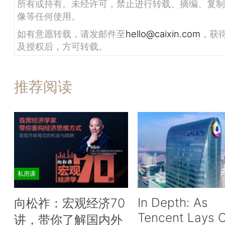
所有或持有。未经许可，禁止进行转载、摘编、复制
像等任何使用。
如有意愿转载，请发邮件至
hello@caixin.com
，获
及授权后，方可转载。
推荐阅读
私房课
In Depth: As
向松祚：宏观经济70
Tencent Lays O
讲，带你了解国内外