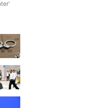
nter’