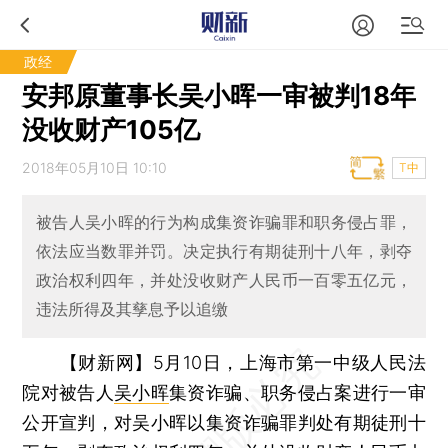
政经
安邦原董事长吴小晖一审被判18年
没收财产105亿
2018年05月10日 10:10
T中
被告人吴小晖的行为构成集资诈骗罪和职务侵占罪，
依法应当数罪并罚。决定执行有期徒刑十八年，剥夺
政治权利四年，并处没收财产人民币一百零五亿元，
违法所得及其孳息予以追缴
【财新网】
5月10日，上海市第一中级人民法
院对被告人
吴小晖
集资诈骗、职务侵占案进行一审
公开宣判，对吴小晖以集资诈骗罪判处有期徒刑十