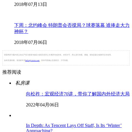
2018年07月13日
下周：北约峰会 特朗普会否搅局？球赛落幕 谁捧走大力
神杯？
2018年07月06日
财新网所刊载内容之知识产权为财新传媒及/或相关权利人专属所有或持有。未经许可，禁止进行转载、摘编、复制及建立镜像等任何使用。
如有意愿转载，请发邮件至
hello@caixin.com
，获得书面确认及授权后，方可转载。
推荐阅读
私房课
向松祚：宏观经济70讲，带你了解国内外经济大局
2022年04月06日
In Depth: As Tencent Lays Off Staff, Is Its ‘Winter’
Approaching?