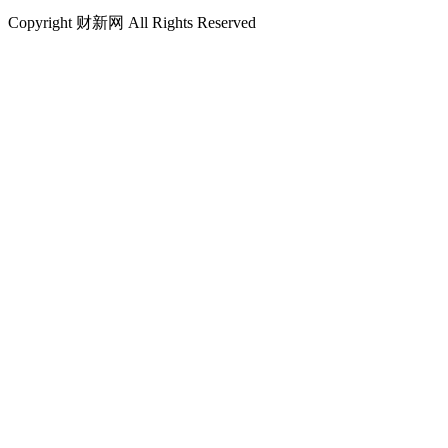
Copyright 财新网 All Rights Reserved
说说你的看法...
0
条评论
分享
微信
新浪微博
取消
发送
登录
（评论前请先登录）
注册
分享成功
相关文章
大家正在看
人数最多财政补贴最少：农村的父母们如何养老｜养老
算账之八
AMD苏姿丰挑战英伟达：新AI芯片计算性能是英伟达