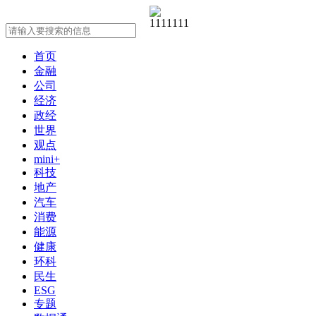
首页
金融
公司
经济
政经
世界
观点
mini+
科技
地产
汽车
消费
能源
健康
环科
民生
ESG
专题