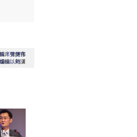
辑：张继伟
首席赞赏官
编辑：刘潇
虚位以待