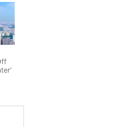
ff
nter’