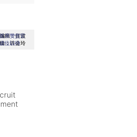
编辑：任波
首席赞赏官
辑：许金玲
虚位以待
cruit
iment