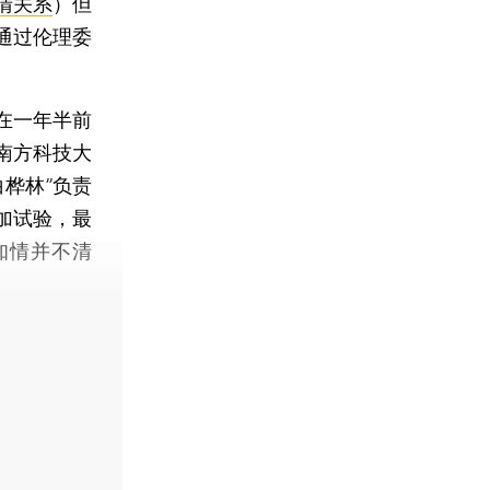
清关系
）但
通过伦理委
在一年半前
南方科技大
桦林”负责
加试验，最
知情并不清