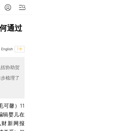
如何通过
English
T中
包括协助贺
初步梳理了
 毛可馨）
11
编辑婴儿在
见财新网报