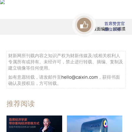
首席赞赏官
版面编辑：邱祺璞
虚位以待
财新网所刊载内容之知识产权为财新传媒及/或相关权利人
专属所有或持有。未经许可，禁止进行转载、摘编、复制及
建立镜像等任何使用。
如有意愿转载，请发邮件至
hello@caixin.com
，获得书面
确认及授权后，方可转载。
推荐阅读