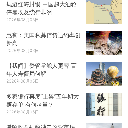
规避红海封锁 中国超大油轮
停靠埃及绕行非洲
2026年08月06日
惠誉：美国私募信贷违约率创
新高
2026年08月06日
【我闻】资管掌舵人更替 百
年人寿僵局何解
2026年08月05日
多家银行再度“上架”五年期大
额存单 有何考量？
2026年08月06日
港险收益征税冲击伦敦市场