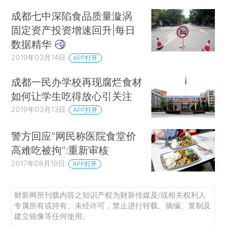
成都七中深陷食品质量漩涡
固定资产投资增速回升|每日
数据精华
2019年03月14日
APP打开
成都一民办学校再现腐烂食材
如何让学生吃得放心引关注
2019年03月13日
APP打开
警方回应"网民称医院食堂价
高难吃被拘":重新审核
2017年08月19日
APP打开
财新网所刊载内容之知识产权为财新传媒及/或相关权利人
专属所有或持有。未经许可，禁止进行转载、摘编、复制及
建立镜像等任何使用。