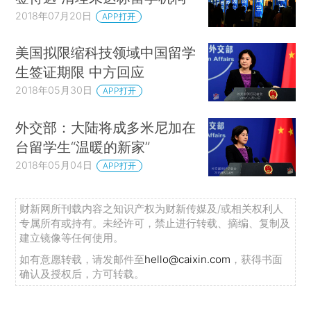
2018年07月20日
APP打开
美国拟限缩科技领域中国留学
生签证期限 中方回应
2018年05月30日
APP打开
外交部：大陆将成多米尼加在
台留学生“温暖的新家”
2018年05月04日
APP打开
财新网所刊载内容之知识产权为财新传媒及/或相关权利人
专属所有或持有。未经许可，禁止进行转载、摘编、复制及
建立镜像等任何使用。
如有意愿转载，请发邮件至
hello@caixin.com
，获得书面
确认及授权后，方可转载。