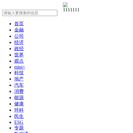
首页
金融
公司
经济
政经
世界
观点
mini+
科技
地产
汽车
消费
能源
健康
环科
民生
ESG
专题