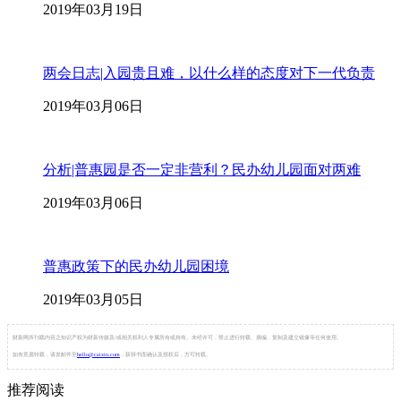
2019年03月19日
两会日志|入园贵且难，以什么样的态度对下一代负责
2019年03月06日
分析|普惠园是否一定非营利？民办幼儿园面对两难
2019年03月06日
普惠政策下的民办幼儿园困境
2019年03月05日
财新网所刊载内容之知识产权为财新传媒及/或相关权利人专属所有或持有。未经许可，禁止进行转载、摘编、复制及建立镜像等任何使用。
如有意愿转载，请发邮件至
hello@caixin.com
，获得书面确认及授权后，方可转载。
推荐阅读