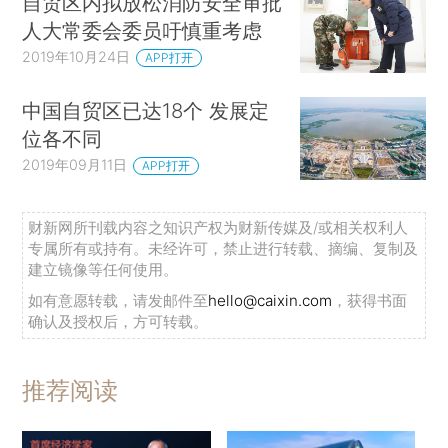
自贸区内拟放松消防安全审批
人大常委会委员吁慎重考虑
2019年10月24日
APP打开
中国自贸区已达18个 发展定
位各不同
2019年09月11日
APP打开
财新网所刊载内容之知识产权为财新传媒及/或相关权利人
专属所有或持有。未经许可，禁止进行转载、摘编、复制及
建立镜像等任何使用。
如有意愿转载，请发邮件至
hello@caixin.com
，获得书面
确认及授权后，方可转载。
推荐阅读