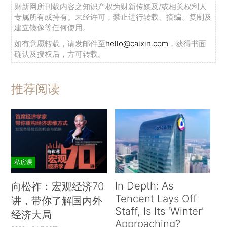
财新网所刊载内容之知识产权为财新传媒及/或相关权利人
专属所有或持有。未经许可，禁止进行转载、摘编、复制及
建立镜像等任何使用。
如有意愿转载，请发邮件至
hello@caixin.com
，获得书面
确认及授权后，方可转载。
推荐阅读
私房课
In Depth: As
向松祚：宏观经济70
Tencent Lays Off
讲，带你了解国内外
Staff, Is Its ‘Winter’
经济大局
Approaching?