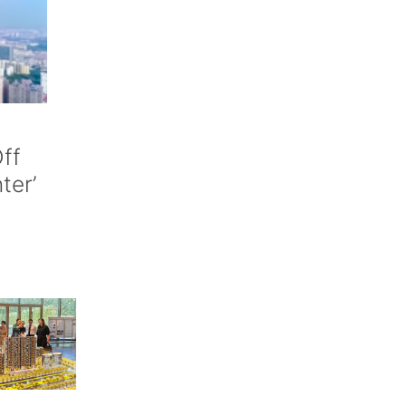
ff
nter’