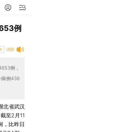
653例
试听
中
653例，
病例438
日湖北省武汉
至2月11
3例，比昨日