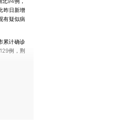
湖北94例，
，比昨日新增
；现有疑似病
市累计确诊
129例，荆