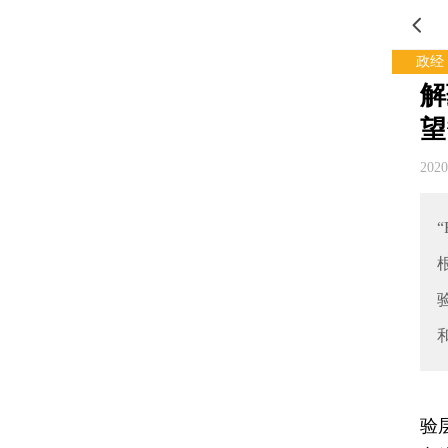
政经
解
望
202
验