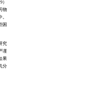
9）
药物
中。
些困
研究
严谨
，如果
机分