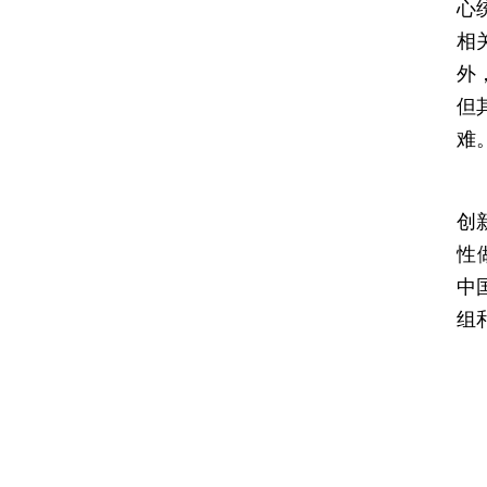
心
相
外
但
难
与
创
性做
中
组