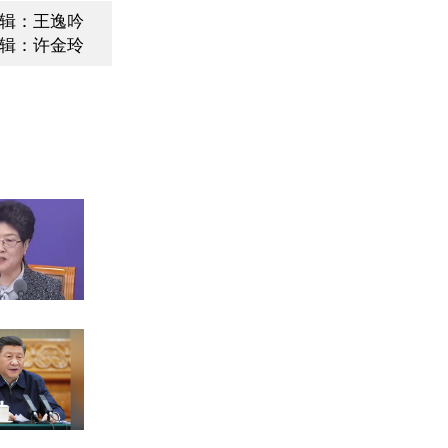
辑：王逸吟
辑：许金玲