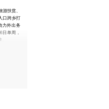
旅游扶贫、
困人口跨乡打
劳动力外出务
月6日单周，
速。