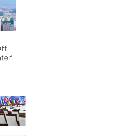
ff
nter’