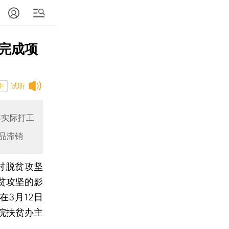
完成项
试听
中
年实际打工
品滞销
对脱贫攻坚
贫攻坚的影
3月12日
院扶贫办主