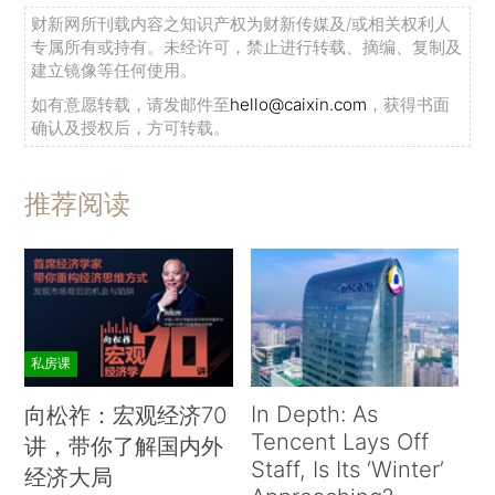
财新网所刊载内容之知识产权为财新传媒及/或相关权利人
专属所有或持有。未经许可，禁止进行转载、摘编、复制及
建立镜像等任何使用。
如有意愿转载，请发邮件至
hello@caixin.com
，获得书面
确认及授权后，方可转载。
推荐阅读
私房课
In Depth: As
向松祚：宏观经济70
Tencent Lays Off
讲，带你了解国内外
Staff, Is Its ‘Winter’
经济大局