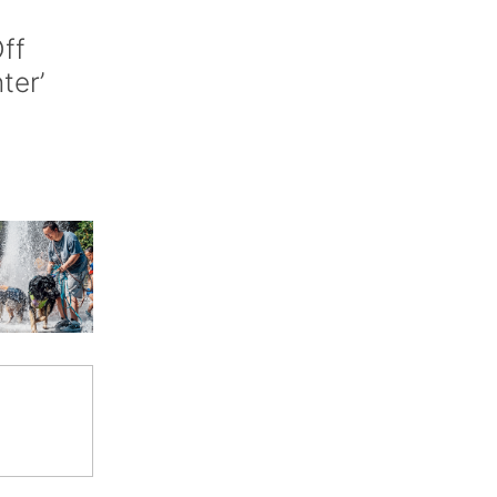
ff
nter’