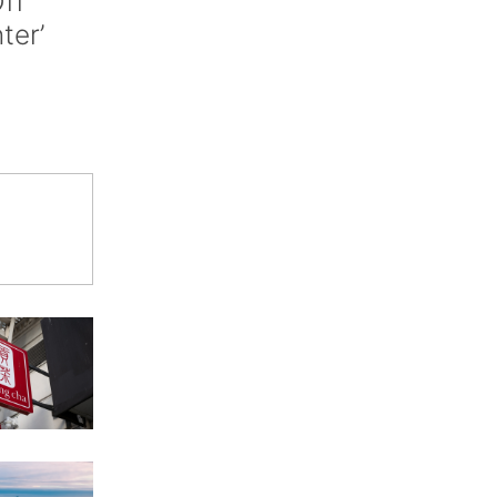
ff
nter’