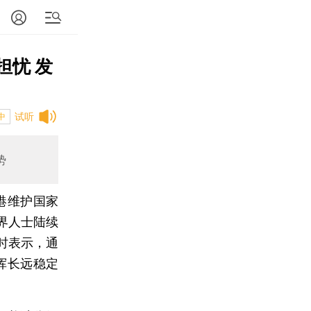
担忧 发
试听
中
势
港维护国家
界人士陆续
时表示，通
挥长远稳定