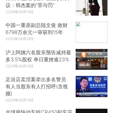
议：韩杰案的“罪与罚”
2026年08月10日
中国一重原副总陆文俊 敛财
6798万余元一审获刑15年
2026年08月10日
沪上阿姨六名股东预告减持最
多3.5%股权 单日重挫逾23%
2026年08月10日
足浴店卖淫案牵出多名警员
有人当股东有人打招呼(含视
频)
2026年08月10日
全球最快动车组CR450列车完