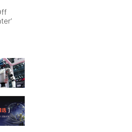
ff
nter’