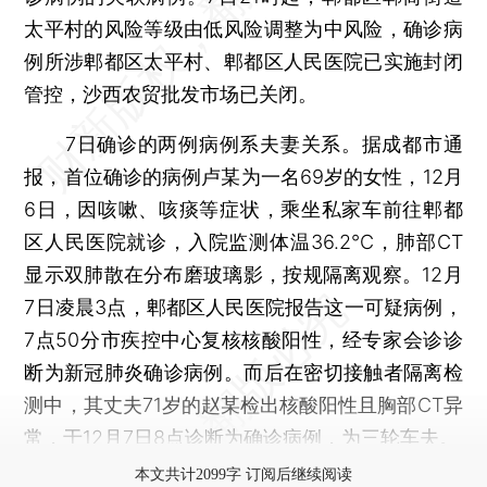
太平村的风险等级由低风险调整为中风险，确诊病
例所涉郫都区太平村、郫都区人民医院已实施封闭
管控，沙西农贸批发市场已关闭。
7日确诊的两例病例系夫妻关系。据成都市通
报，首位确诊的病例卢某为一名69岁的女性，12月
6日，因咳嗽、咳痰等症状，乘坐私家车前往郫都
区人民医院就诊，入院监测体温36.2℃，肺部CT
显示双肺散在分布磨玻璃影，按规隔离观察。12月
7日凌晨3点，郫都区人民医院报告这一可疑病例，
7点50分市疾控中心复核核酸阳性，经专家会诊诊
断为新冠肺炎确诊病例。而后在密切接触者隔离检
测中，其丈夫71岁的赵某检出核酸阳性且胸部CT异
常，于12月7日8点诊断为确诊病例，为三轮车夫。
本文共计2099字 订阅后继续阅读