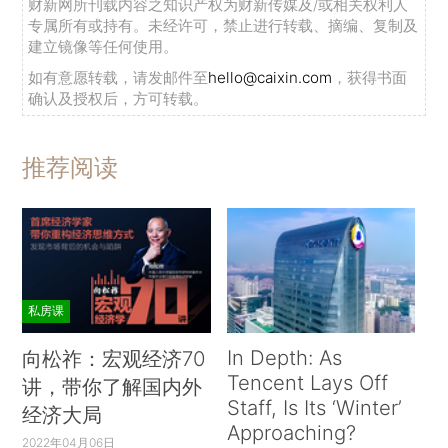
财新网所刊载内容之知识产权为财新传媒及/或相关权利人
专属所有或持有。未经许可，禁止进行转载、摘编、复制及
建立镜像等任何使用。
如有意愿转载，请发邮件至
hello@caixin.com
，获得书面
确认及授权后，方可转载。
推荐阅读
私房课
In Depth: As
向松祚：宏观经济70
Tencent Lays Off
讲，带你了解国内外
Staff, Is Its ‘Winter’
经济大局
Approaching?
2022年04月06日