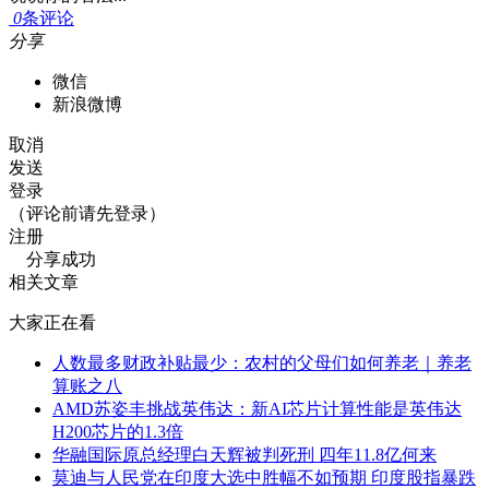
0
条评论
分享
微信
新浪微博
取消
发送
登录
（评论前请先登录）
注册
分享成功
相关文章
大家正在看
人数最多财政补贴最少：农村的父母们如何养老｜养老
算账之八
AMD苏姿丰挑战英伟达：新AI芯片计算性能是英伟达
H200芯片的1.3倍
华融国际原总经理白天辉被判死刑 四年11.8亿何来
莫迪与人民党在印度大选中胜幅不如预期 印度股指暴跌