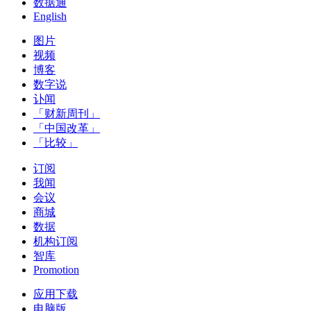
数据通
English
图片
视频
博客
数字说
讣闻
「财新周刊」
「中国改革」
「比较」
订阅
我闻
会议
商城
数据
机构订阅
智库
Promotion
应用下载
电脑版