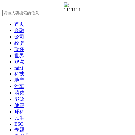
首页
金融
公司
经济
政经
世界
观点
mini+
科技
地产
汽车
消费
能源
健康
环科
民生
ESG
专题