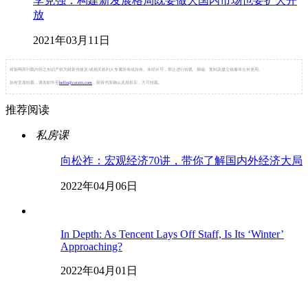
李克强：构建新发展格局既要做大国内市场也要扩大开
放
2021年03月11日
财新网所刊载内容之知识产权为财新传媒及/或相关权利人专属所有或持有。未经许可，禁止进行转载、摘编、复制及建立镜像等任何使用。
如有意愿转载，请发邮件至
hello@caixin.com
，获得书面确认及授权后，方可转载。
推荐阅读
私房课
向松祚：宏观经济70讲，带你了解国内外经济大局
2022年04月06日
In Depth: As Tencent Lays Off Staff, Is Its ‘Winter’
Approaching?
2022年04月01日