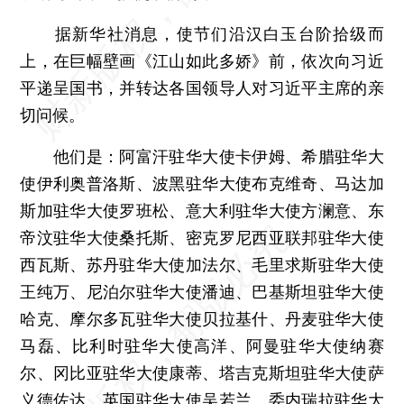
据新华社消息，使节们沿汉白玉台阶拾级而
上，在巨幅壁画《江山如此多娇》前，依次向习近
平递呈国书，并转达各国领导人对习近平主席的亲
切问候。
他们是：阿富汗驻华大使卡伊姆、希腊驻华大
使伊利奥普洛斯、波黑驻华大使布克维奇、马达加
斯加驻华大使罗班松、意大利驻华大使方澜意、东
帝汶驻华大使桑托斯、密克罗尼西亚联邦驻华大使
西瓦斯、苏丹驻华大使加法尔、毛里求斯驻华大使
王纯万、尼泊尔驻华大使潘迪、巴基斯坦驻华大使
哈克、摩尔多瓦驻华大使贝拉基什、丹麦驻华大使
马磊、比利时驻华大使高洋、阿曼驻华大使纳赛
尔、冈比亚驻华大使康蒂、塔吉克斯坦驻华大使萨
义德佐达、英国驻华大使吴若兰、委内瑞拉驻华大