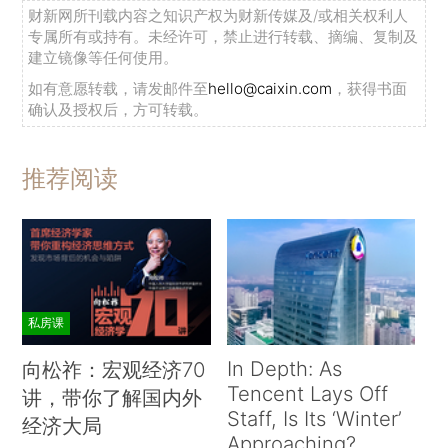
财新网所刊载内容之知识产权为财新传媒及/或相关权利人
专属所有或持有。未经许可，禁止进行转载、摘编、复制及
建立镜像等任何使用。
如有意愿转载，请发邮件至
hello@caixin.com
，获得书面
确认及授权后，方可转载。
推荐阅读
私房课
In Depth: As
向松祚：宏观经济70
Tencent Lays Off
讲，带你了解国内外
Staff, Is Its ‘Winter’
经济大局
Approaching?