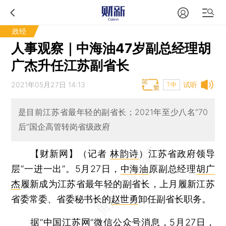
政经
人事观察｜中海油47岁副总经理胡
广杰升任江苏副省长
2021年05月27日 14:13
试听
T中
是目前江苏省最年轻的副省长；2021年至少八名“70
后”国企高管转岗省级政府
【财新网】（记者
林韵诗
）
江苏省政府领导
层“一进一出”。5月27日，
中海油
原副总经理
胡广
杰
履新成为江苏省最年轻的副省长，上月履新江苏
省委常委、省委秘书长的
赵世勇
卸任副省长职务。
据“中国江苏网”
微信
公众号消息，5月27日，