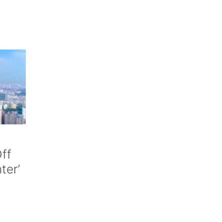
ff
nter’