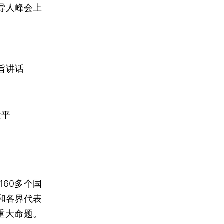
导人峰会上
旨讲话
近平
60多个国
和各界代表
重大命题。