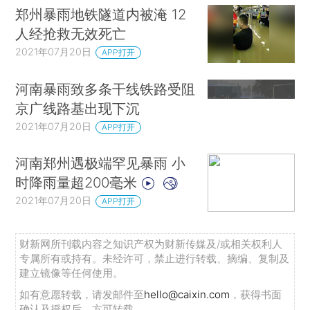
郑州暴雨地铁隧道内被淹 12
人经抢救无效死亡
2021年07月20日
APP打开
河南暴雨致多条干线铁路受阻
京广线路基出现下沉
2021年07月20日
APP打开
河南郑州遇极端罕见暴雨 小
时降雨量超200毫米
2021年07月20日
APP打开
财新网所刊载内容之知识产权为财新传媒及/或相关权利人
专属所有或持有。未经许可，禁止进行转载、摘编、复制及
建立镜像等任何使用。
如有意愿转载，请发邮件至
hello@caixin.com
，获得书面
确认及授权后，方可转载。