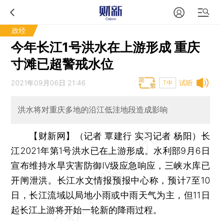
政经
今年长江1号洪水在上游形成 重庆
寸滩已超警戒水位
2021年09月06日 21:46
试听
T中
洪水将对重庆多地的沿江低洼地段造成影响
【财新网】（记者 覃建行 实习记者 杨阳）
长
江2021年第1号洪水已在上游形成。水利部9月6日
宣布维持水旱灾害防御Ⅳ级应急响应，三峡水库已
开闸泄洪。长江水文情报预报中心称，预计7至10
日，长江流域以局地小雨或中雨天气为主，但11日
起长江上游将开始一轮新的降雨过程。