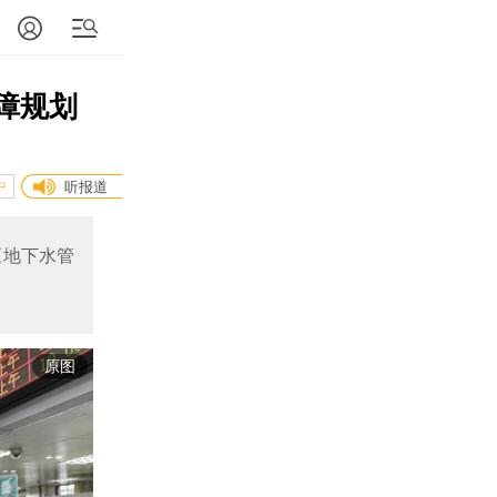
障规划
中
听报道
《地下水管
原图