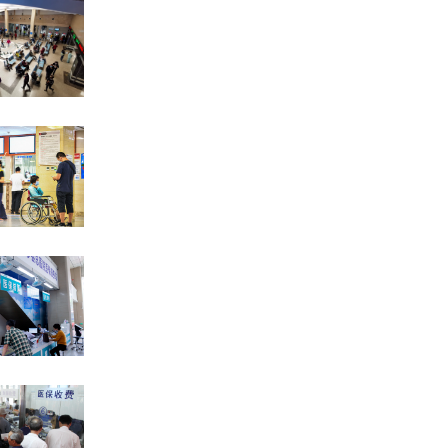
调坚持节水
，确定合理
监管职责。
外禁止取用
水，禁止污
违规等行为