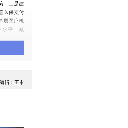
策。二是建
善医保支付
基层医疗机
务水平，减
三是推进医
采购，扩大
耗材价格虚
医保支付范
提升医保经
推进基本医
编辑：王永
就医住院、
实责任，完
式实现监管
业性。更有
况及查出问