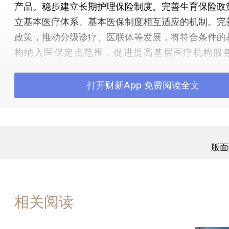
产品。稳步建立长期护理保险制度。完善生育保险政
立基本医疗体系、基本医保制度相互适应的机制。完
政策，推动分级诊疗、医联体等发展，将符合条件的
构纳入医保定点范围，促进提高基层医疗机构服
少“小病大治”、过度医疗，提高医保资金使用效能。
保与医药协同改革。继续实施国家组织药品集中带量
打开财新App 免费阅读全文
高值医用耗材集中带量采购范围，遏制药品、医用
高。及时将临床价值高、患者获益明显的药品纳入
围，明年实现全国基本医保用药范围基本统一。四是
办服务水平。建立覆盖省市县乡村的医保服务网络。
版面
保参保登记和接续转移等跨省通办，在全国实现异地
门诊费用线上结算。五是加强医保基金监管。严格落
善部门联动机制，综合运用系统监控、现场检查等方
相关阅读
全覆盖。引入商业保险机构等第三方力量提升监管专
效发挥社会监督作用。及时公开通报医保基金使用情