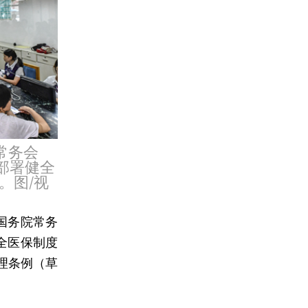
常务会
部署健全
。图/视
国务院常务
全医保制度
理条例（草