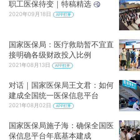
职工医保待变｜特稿精选
题，严厉打击欺诈骗保行为。
2020年09月18日
APP打开
会议通过《地下水管理条例（草案）》。草案强
优先，明确建立地下水取水总量控制和水位控制制度
提高地下水水资源税费标准。草案明确了部门和地方
国家医保局：医疗救助暂不宜直
要求划定禁止开采区和限制开采区。规定除特殊情形
接明确各级财政投入比例
禁止开采区地下水，禁止在限制开采区新增取用地下
2021年08月13日
染或者可能污染地下水的行为。草案对严格惩处违法
APP打开
作出明确规定。
对话｜国家医保局王文君：如何
会议还研究了其他事项。
建成全国统一医保信息平台
2021年08月02日
APP打开
国家医保局施子海：确保全国医
保信息平台年底基本建成