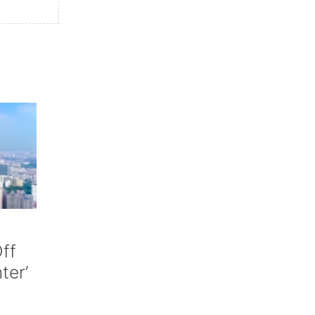
ff
nter’