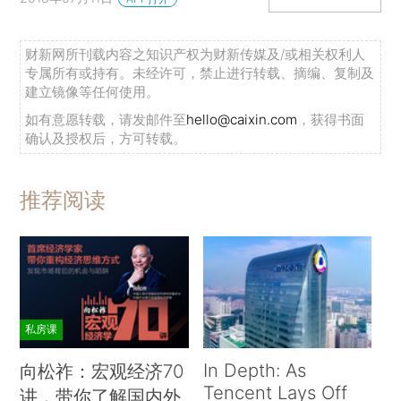
财新网所刊载内容之知识产权为财新传媒及/或相关权利人
专属所有或持有。未经许可，禁止进行转载、摘编、复制及
建立镜像等任何使用。
如有意愿转载，请发邮件至
hello@caixin.com
，获得书面
确认及授权后，方可转载。
推荐阅读
私房课
In Depth: As
向松祚：宏观经济70
Tencent Lays Off
讲，带你了解国内外