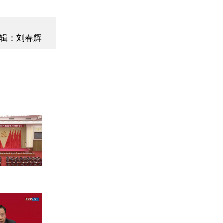
辑：刘春辉