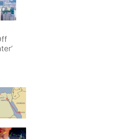
ff
nter’