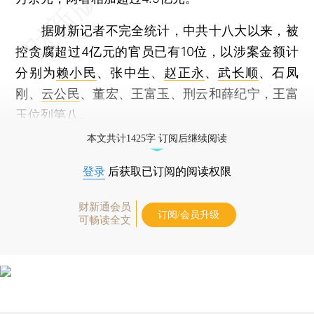
据财新记者不完全统计，中共十八大以来，被
控贪腐超过4亿元的官员已有10位，以涉案金额计
分别为
赖小民
、张中生、
赵正永
、
武长顺
、石凤
刚、
云公民
、董宏、王富玉、刑云和薛纪宁，王富
玉位列第八。
本文共计1425字 订阅后继续阅读
登录
后获取已订阅的阅读权限
财新通会员
订阅/会员升级
可畅读全文