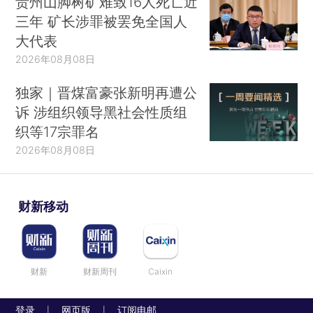
贵州山脚树矿难致16人死亡近
三年 矿长涉罪被罢免全国人
大代表
2026年08月08日
独家｜晋煤富豪张新明再遭公
诉 涉组织领导黑社会性质组
织等17宗罪名
2026年08月08日
财新移动
财新
财新周刊
Caixin
登录
网页版
订阅电邮
|
|