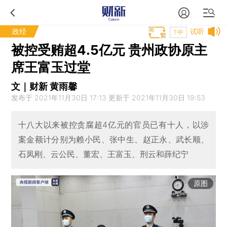
政经
试听
T中
被控受贿超4.5亿元 贵州政协原主
席王富玉过堂
文｜财新 黄雨馨
发布于 2021年11月30日 17:13 更新于 2021年11月30日 19:53
十八大以来被控贪腐超4亿元的官员已有十人，以涉
案金额计分别为赖小民、张中生、赵正永、武长顺、
石凤刚、云公民、董宏、王富玉、刑云和薛纪宁
原图