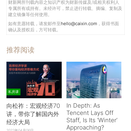
财新网所刊载内容之知识产权为财新传媒及/或相关权利人
专属所有或持有。未经许可，禁止进行转载、摘编、复制及
建立镜像等任何使用。
如有意愿转载，请发邮件至
hello@caixin.com
，获得书面
确认及授权后，方可转载。
推荐阅读
私房课
In Depth: As
向松祚：宏观经济70
Tencent Lays Off
讲，带你了解国内外
Staff, Is Its ‘Winter’
经济大局
Approaching?
2022年04月06日