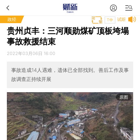
政经
试听
T中
贵州贞丰：三河顺勋煤矿顶板垮塌
事故救援结束
2022年03月06日 16:00
事故造成14人遇难，遗体已全部找到。善后工作及事
故调查正持续开展
原图