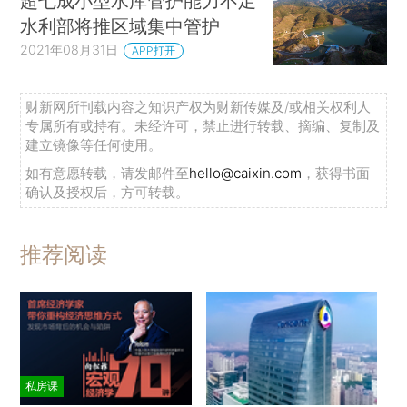
超七成小型水库管护能力不足
水利部将推区域集中管护
2021年08月31日
APP打开
财新网所刊载内容之知识产权为财新传媒及/或相关权利人
专属所有或持有。未经许可，禁止进行转载、摘编、复制及
建立镜像等任何使用。
如有意愿转载，请发邮件至
hello@caixin.com
，获得书面
确认及授权后，方可转载。
推荐阅读
私房课