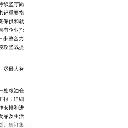
持续坚守岗
书记重要指
资保供和就
国有企业托
一步整合力
控攻坚战提
、尽最大努
一处粮油仓
汇报，详细
作安排和进
食品及生活
货、集订集