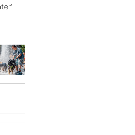
nter’