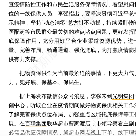
查疫情防控工作和市民生活服务保障情况，看望慰问
位的一线保供人员。李强指出，要坚决贯彻习近平总
示精神，坚持“动态清零”总方针不动摇，持续紧盯物
医配药等市民群众最关切的难点堵点问题，更好发挥
底保障作用，充分用好平台企业渠道资源优势，进
量、完善布局、畅通通道、强化兜底，为打赢疫情防
供有力支撑。
把物资保供作为当前最紧迫的事情，下更大力气
力，兜好底、保基本、保民生。
据上海发布微信公众号消息，李强来到
光明集团
储中心，听取企业在疫情期间做好物资保供相关工作
了解完善保供点位布局、加强重点区域托底保障等工
展。在
百联集团
联华超市曹家渡店，市领导察看主副
必需品供应保障情况，就超市网点线上下单、线下理