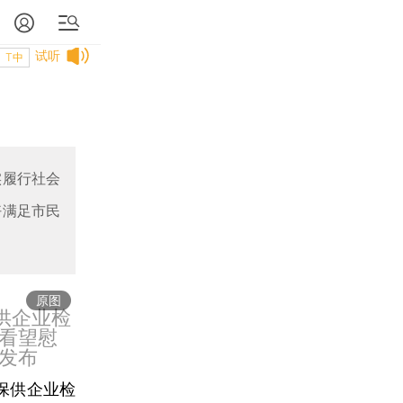
试听
T中
实履行社会
好满足市民
原图
供企业检
看望慰
发布
保供企业检