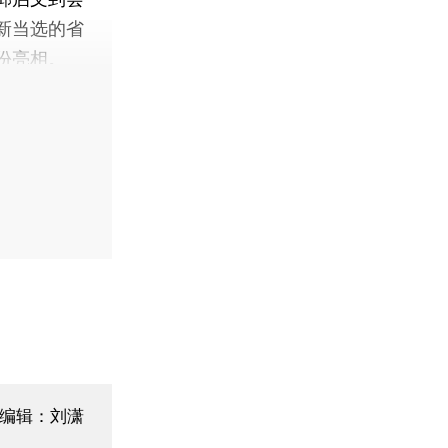
新当选的省
份亮相。
面编辑：刘潇