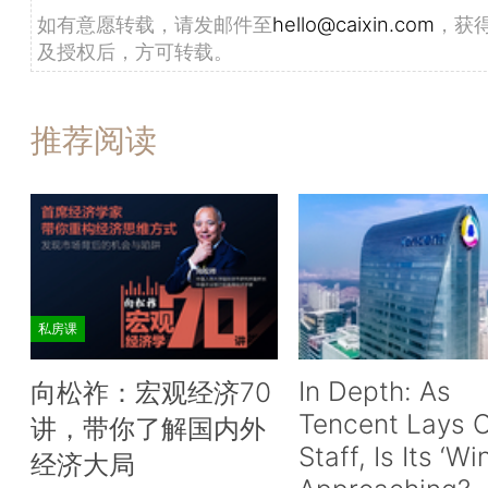
如有意愿转载，请发邮件至
hello@caixin.com
，获
及授权后，方可转载。
推荐阅读
私房课
In Depth: As
向松祚：宏观经济70
Tencent Lays O
讲，带你了解国内外
Staff, Is Its ‘Wi
经济大局