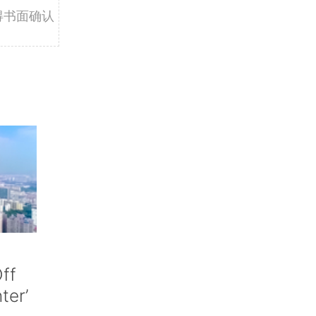
得书面确认
ff
nter’